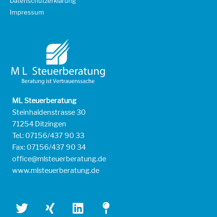
Datenschutzerklärung
Impressum
ML Steuerberatung
Steinhaldenstrasse 30
71254 Ditzingen
Tel.: 07156/437 90 33
Fax: 07156/437 90 34
office@mlsteuerberatung.de
www.mlsteuerberatung.de
T
X
L
M
w
i
i
a